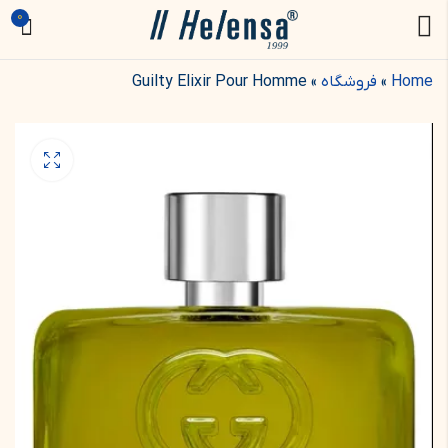
0
Home
»
فروشگاه
»
Guilty Elixir Pour Homme
Dunhill For Men
عطر گرلن شالیمار |
Guerlain Shalimar
2.700.000
تومان
–
3.750.000
تومان
–
1.050.000
تومان
1.450.000
تومان