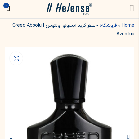
0
Home
»
فروشگاه
»
عطر کرید ابسولو اونتوس | Creed Absolu
Aventus
Bois du Portugal
Aventus
3.750.000
3.750.000
تومان
تومان
–
–
1.450.000
1.450.000
تومان
تومان