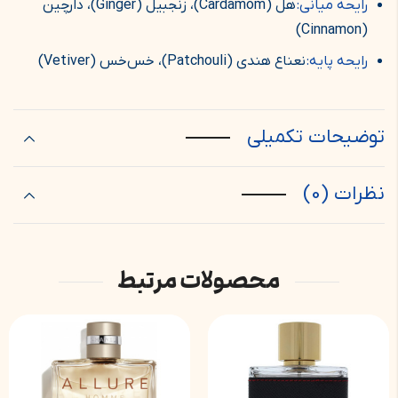
رایحه میانی:
هل (Cardamom)، زنجبیل (Ginger)، دارچین
(Cinnamon)
رایحه پایه:
نعناع هندی (Patchouli)، خس‌خس (Vetiver)
توضیحات تکمیلی
نظرات (0)
محصولات مرتبط