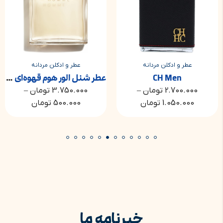
عطر و ادکلن مردانه
ر و ادکلن مشترک مردانه و زنانه
عطر و ادکلن مردانه
CH Men
عطر شنل الور هوم قهوه‌ای | Chanel Allure Homme
2.700.000
تومان
–
3.750.000
تومان
–
1.050.000
تومان
500.000
تومان
خبرنامه ما