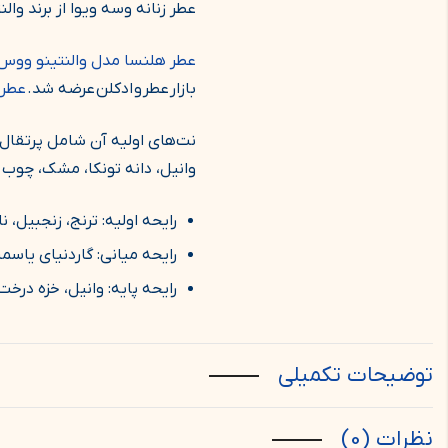
عطر زنانه وسه ویوا از برند والنتینو، 
عطر هلنسا مدل والنتینو ووس ویوا | Voce Viva
بازار عطر و ادکلن عرضه شد.
عطر وال
نت‌های اولیه آن شامل پرتقال 
وانیل، دانه تونکا، مشک، چوب
رایحه اولیه: ترنج، زنجبیل، ن
رایحه میانی: گاردنیای یاسم
رایحه پایه: وانیل، خزه درخ
توضیحات تکمیلی
نظرات (0)