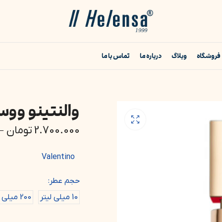
فروشگاه
وبلاگ
درباره ما
تماس با ما
والنتینو ووس ویوا |  Viva
2.700.000
تومان
–
Valentino
حجم عطر:
10 میلی لیتر
200 میلی (بادی‌اسپلش)