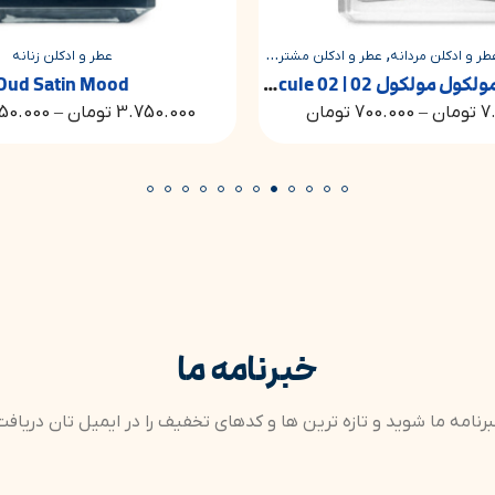
و ادکلن مشترک مردانه و زنانه
عطر و ادکلن زنانه
عطر اسنتریک مولکول مولکول 02 | Escentric Molecules Molecule 02
Oud Satin Mood
7
تومان
3.750.000
تومان
–
1.450.000
تومان
خبرنامه ما
نامه ما شوید و تازه ترین ها و کدهای تخفیف را در ایمیل تان دریافت