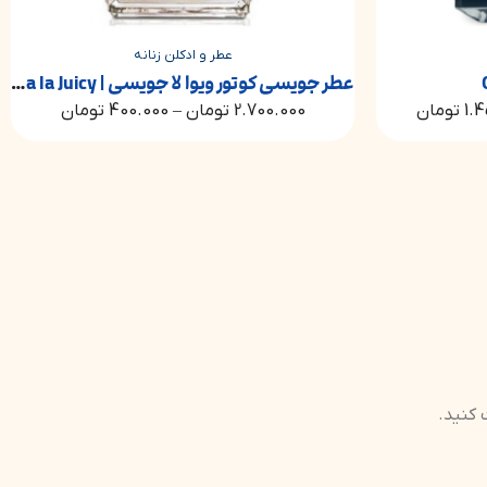
عطر و ادکلن زنانه
عطر جویسی کوتور ویوا لا جویسی | Juicy Couture Viva la Juicy
شنل چنس تندر | ance Tendre
2.700.000
تومان
–
400.000
تومان
3.750.000
 کنید.