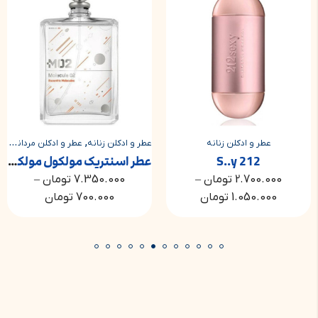
,
,
عطر و ادکلن زنانه
ر و ادکلن مشترک مردانه و زنانه
عطر و ادکلن زنانه
عطر و ادکلن مردانه
عط
212 S..y
عطر اسنتریک مولکول مولکول 02 | Escentric Molecules Molecule 02
2.700.000
تومان
–
7.350.000
تومان
–
1.050.000
تومان
700.000
تومان