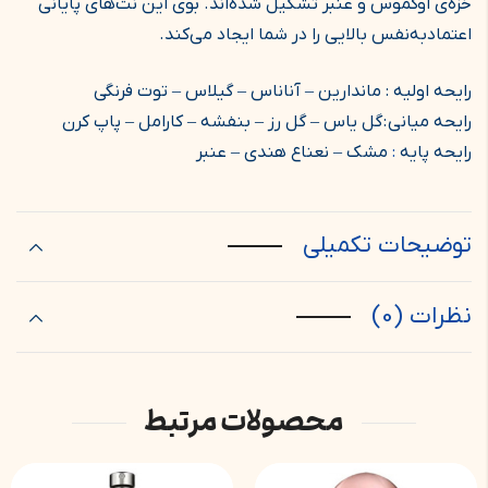
خزه‌ی اوکموس و عنبر تشکیل شده‌اند. بوی این نت‌های پایانی
اعتمادبه‌نفس بالایی را در شما ایجاد می‌کند.
رایحه اولیه : ماندارین – آناناس – گیلاس – توت فرنگی
رایحه میانی : گل یاس – گل رز – بنفشه – کارامل – پاپ کرن
رایحه پایه
:
مشک – نعناع هندی – عنبر
توضیحات تکمیلی
نظرات (0)
محصولات مرتبط