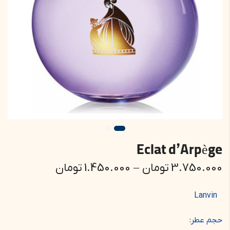
Eclat d’Arpège
3.750.000
تومان
–
1.450.000
تومان
Lanvin
حجم عطر: