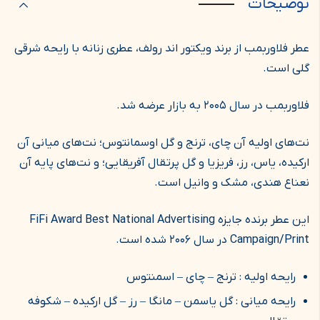
توضیحات
عطر فلاوربمب از برند ویکتور اند رولف، عطری زنانه با رایحه شرقی
گلی است.
فلاوربمب در سال ۲۰۰۵ به بازار عرضه شد.
نت‌های اولیه آن چای، ترنج و گل اوسمانتوس؛ نت‌های میانی آن
ارکیده، یاس، رز، فریزیا و گل پرتقال آفریقایی؛ و نت‌های پایه آن
نعناع هندی، مشک و وانیل است.
این عطر برنده جایزه FiFi Award Best National Advertising
Campaign/Print در سال ۲۰۰۶ شده است.
رایحه اولیه : ترنج – چای – اسمنتوس
رایحه میانی : گل یاسمن – مانگا – رز – گل ارکیده – شکوفه