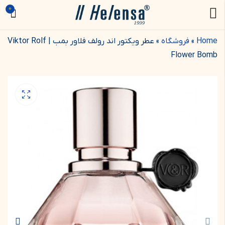
0
Home
»
فروشگاه
»
عطر ویکتور اند رولف فلاور بمب | Viktor Rolf
Flower Bomb
عطر ویکتور اند رالف
اسپایس بمب | Viktor
& Rolf Spicebomb
3.750.000
تومان
–
1.450.000
تومان