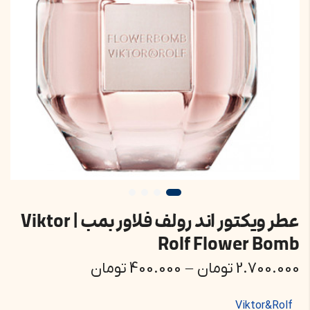
عطر ویکتور اند رولف فلاور بمب | Viktor
Rolf Flower Bomb
2.700.000
تومان
–
400.000
تومان
Viktor&Rolf